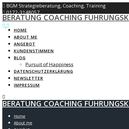
Zum
BGM Strategieberatung, Coaching, Training
Inhalt
0172-3148057
BERATUNG COACHING FÜHRUNGSK
springen
info@mindset-fitness.de
HOME
ABOUT ME
ANGEBOT
KUNDENSTIMMEN
BLOG
Pursuit of Happiness
DATENSCHUTZ­ERKLÄRUNG
NEWSLETTER
IMPRESSUM
BERATUNG COACHING FÜHRUNGSK
Home
About me