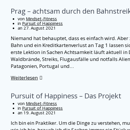
Prag – achtsam durch den Bahnstrei
von
Mindset-Fitness
in
Pursuit of Happiness
an 27. August 2021
Niemand hat behauptet, dass es einfach wird. Aber 
Bahn und ein Kreditkartenverlust an Tag 1 lassen si
erste Lektion in Sachen Achtsamkeit läuft aktuell in 
Waldbrände, Streiks, Flugausfälle und notfalls Alie
Patagonien, Portugal und…
Weiterlesen
Pursuit of Happiness – Das Projekt
von
Mindset-Fitness
in
Pursuit of Happiness
an 19. August 2021
Ich bin ein Praktiker. Um die Dinge zu verstehen, mus
wie ich bin, brauch ich die Sachen immer ein Stück w