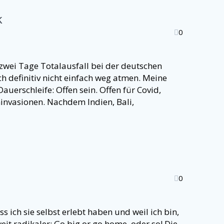
k
0
zwei Tage Totalausfall bei der deutschen
ch definitiv nicht einfach weg atmen. Meine
Dauerschleife: Offen sein. Offen für Covid,
ninvasionen. Nachdem Indien, Bali,
0
s ich sie selbst erlebt haben und weil ich bin,
eit radikaler: Go big or go home, oder so! Die