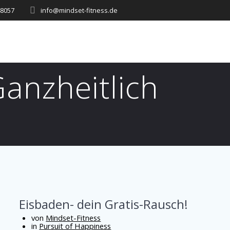
48057
info@mindset-fitness.de
anzheitlich
Eisbaden- dein Gratis-Rausch!
von
Mindset-Fitness
in
Pursuit of Happiness